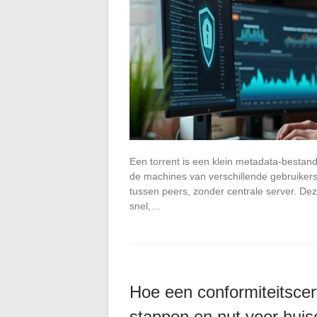
Een torrent is een klein metadata-bestand
de machines van verschillende gebruikers.
tussen peers, zonder centrale server. De
snel,…
Hoe een conformiteitscert
stappen en nut voor huis