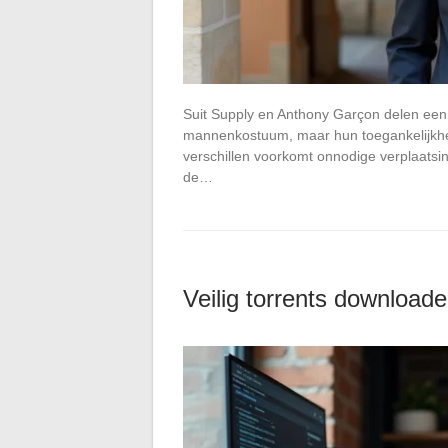
Suit Supply en Anthony Garçon delen een 
mannenkostuum, maar hun toegankelijkheid
verschillen voorkomt onnodige verplaatsi
de…
Veilig torrents downloade