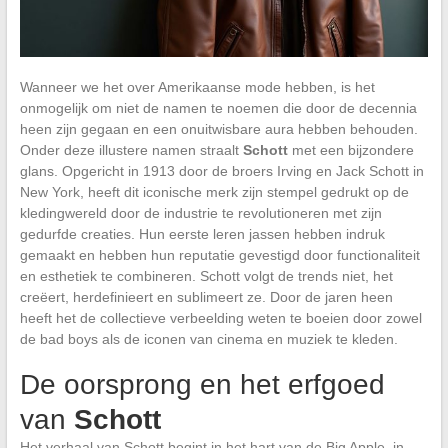
Wanneer we het over Amerikaanse mode hebben, is het
onmogelijk om niet de namen te noemen die door de decennia
heen zijn gegaan en een onuitwisbare aura hebben behouden.
Onder deze illustere namen straalt
Schott
met een bijzondere
glans. Opgericht in 1913 door de broers Irving en Jack Schott in
New York, heeft dit iconische merk zijn stempel gedrukt op de
kledingwereld door de industrie te revolutioneren met zijn
gedurfde creaties. Hun eerste leren jassen hebben indruk
gemaakt en hebben hun reputatie gevestigd door functionaliteit
en esthetiek te combineren. Schott volgt de trends niet, het
creëert, herdefinieert en sublimeert ze. Door de jaren heen
heeft het de collectieve verbeelding weten te boeien door zowel
de bad boys als de iconen van cinema en muziek te kleden.
De oorsprong en het erfgoed
van
Schott
Het verhaal van Schott begint in het hart van de Big Apple, in