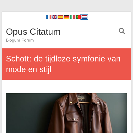
Opus Citatum
Blogum Forum
Schott: de tijdloze symfonie van
mode en stijl