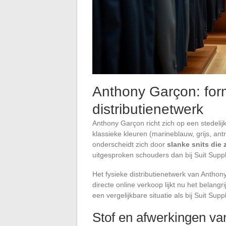
Anthony Garçon: form
distributienetwerk
Anthony Garçon richt zich op een stedelijk
klassieke kleuren (marineblauw, grijs, antr
onderscheidt zich door
slanke snits die
uitgesproken schouders dan bij Suit Suppl
Het fysieke distributienetwerk van Anthon
directe online verkoop lijkt nu het belangr
een vergelijkbare situatie als bij Suit Su
Stof en afwerkingen v