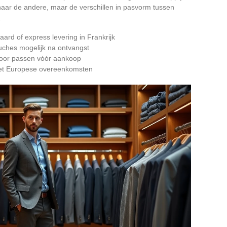
e naar de andere, maar de verschillen in pasvorm tussen
.
aard of express levering in Frankrijk
uches mogelijk na ontvangst
, voor passen vóór aankoop
met Europese overeenkomsten