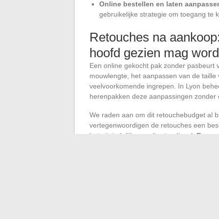
Online bestellen en laten aanpass
gebruikelijke strategie om toegang te 
Retouches na aankoop: 
hoofd gezien mag wor
Een online gekocht pak zonder pasbeurt ve
mouwlengte, het aanpassen van de taille v
veelvoorkomende ingrepen. In Lyon beheer
herenpakken deze aanpassingen zonder de
We raden aan om dit retouchebudget al bi
vertegenwoordigen de retouches een besch
het uiteindelijke resultaat radicaal.
Een go
het is gedragen wordt.
De aankoop van pakken van Suit Supply o
het digitale kanaal, vanwege het gebrek a
maat, de keuze van de juiste snitlijn en 
drie factoren die het verschil maken tu
van de kast eindigt.