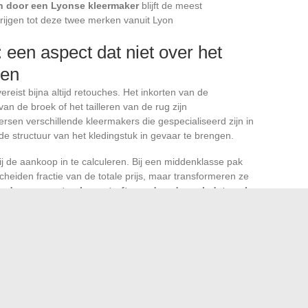
en door een Lyonse kleermaker
blijft de meest
krijgen tot deze twee merken vanuit Lyon
een aspect dat niet over het
den
reist bijna altijd retouches. Het inkorten van de
an de broek of het tailleren van de rug zijn
sen verschillende kleermakers die gespecialiseerd zijn in
 structuur van het kledingstuk in gevaar te brengen.
j de aankoop in te calculeren. Bij een middenklasse pak
eiden fractie van de totale prijs, maar transformeren ze
ed aangepast pak overtreft een duurder pak dat zoals
f Anthony Garçon vanuit Lyon verloopt vandaag de dag via
an lokale fysieke aanwezigheid. De precieze kennis van je
het inschakelen van een competente kleermaker blijven de
ssen een geslaagde aankoop en een pak dat op de bodem