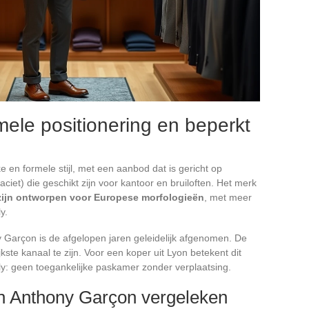
ele positionering en beperkt
e en formele stijl, met een aanbod dat is gericht op
aciet) die geschikt zijn voor kantoor en bruiloften. Het merk
 zijn ontworpen voor Europese morfologieën
, met meer
y.
y Garçon is de afgelopen jaren geleidelijk afgenomen. De
ijkste kanaal te zijn. Voor een koper uit Lyon betekent dit
pply: geen toegankelijke paskamer zonder verplaatsing.
an Anthony Garçon vergeleken