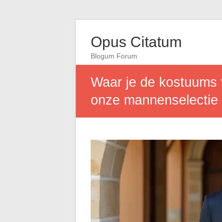
Opus Citatum
Blogum Forum
Waar je de kostuums 
onze mannenselectie