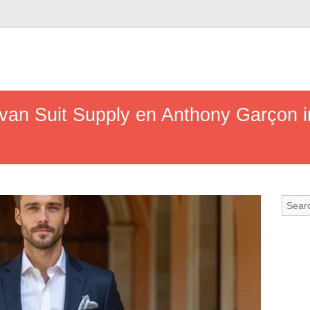
van Suit Supply en Anthony Garçon i