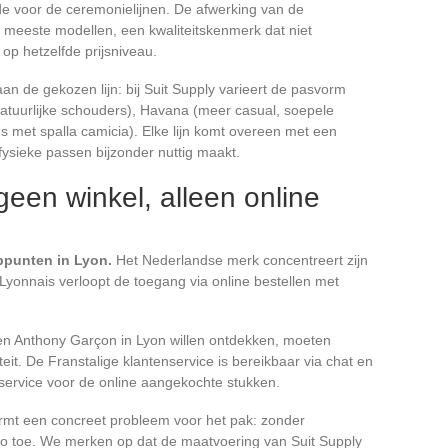
e voor de ceremonielijnen. De afwerking van de
 meeste modellen, een kwaliteitskenmerk dat niet
 op hetzelfde prijsniveau.
 de gekozen lijn: bij Suit Supply varieert de pasvorm
 natuurlijke schouders), Havana (meer casual, soepele
s met spalla camicia). Elke lijn komt overeen met een
 fysieke passen bijzonder nuttig maakt.
geen winkel, alleen online
ppunten in Lyon.
Het Nederlandse merk concentreert zijn
Lyonnais verloopt de toegang via online bestellen met
en Anthony Garçon in Lyon willen ontdekken, moeten
eit. De Franstalige klantenservice is bereikbaar via chat en
-service voor de online aangekochte stukken.
rmt een concreet probleem voor het pak: zonder
co toe. We merken op dat de maatvoering van Suit Supply