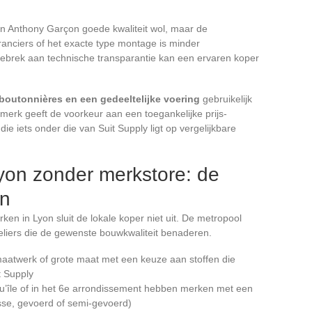
n Anthony Garçon goede kwaliteit wol, maar de
eranciers of het exacte type montage is minder
gebrek aan technische transparantie kan een ervaren koper
boutonnières en een gedeeltelijke voering
gebruikelijk
erk geeft de voorkeur aan een toegankelijke prijs-
die iets onder die van Suit Supply ligt op vergelijkbare
yon zonder merkstore: de
en
en in Lyon sluit de lokale koper niet uit. De metropool
liers die de gewenste bouwkwaliteit benaderen.
 maatwerk of grote maat met een keuze aan stoffen die
t Supply
’île of in het 6e arrondissement hebben merken met een
asse, gevoerd of semi-gevoerd)