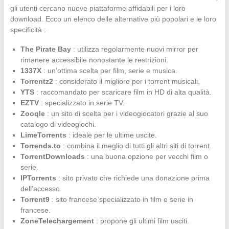
gli utenti cercano nuove piattaforme affidabili per i loro
download. Ecco un elenco delle alternative più popolari e le loro
specificità :
The Pirate Bay
: utilizza regolarmente nuovi mirror per
rimanere accessibile nonostante le restrizioni.
1337X
: un’ottima scelta per film, serie e musica.
Torrentz2
: considerato il migliore per i torrent musicali.
YTS
: raccomandato per scaricare film in HD di alta qualità.
EZTV
: specializzato in serie TV.
Zooqle
: un sito di scelta per i videogiocatori grazie al suo
catalogo di videogiochi.
LimeTorrents
: ideale per le ultime uscite.
Torrends.to
: combina il meglio di tutti gli altri siti di torrent.
TorrentDownloads
: una buona opzione per vecchi film o
serie.
IPTorrents
: sito privato che richiede una donazione prima
dell’accesso.
Torrent9
: sito francese specializzato in film e serie in
francese.
ZoneTelechargement
: propone gli ultimi film usciti.