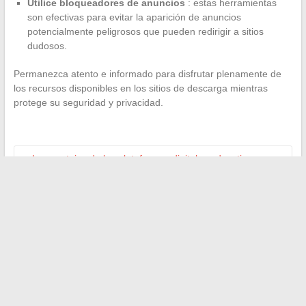
Utilice bloqueadores de anuncios
: estas herramientas
son efectivas para evitar la aparición de anuncios
potencialmente peligrosos que pueden redirigir a sitios
dudosos.
Permanezca atento e informado para disfrutar plenamente de
los recursos disponibles en los sitios de descarga mientras
protege su seguridad y privacidad.
←
Las ventajas de las plataformas digitales educativas para
el aprendizaje de los niños
Cómo optimizar el uso de su correo electrónico en línea:
consejos a conocer
→
Search