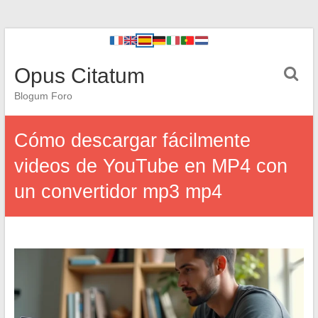
Opus Citatum
Blogum Foro
Cómo descargar fácilmente
videos de YouTube en MP4 con
un convertidor mp3 mp4