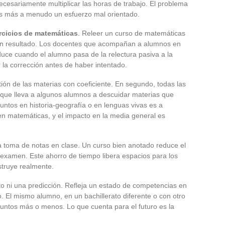
cesariamente multiplicar las horas de trabajo. El problema
 Es más a menudo un esfuerzo mal orientado.
rcicios de matemáticas
. Releer un curso de matemáticas
ngún resultado. Los docentes que acompañan a alumnos en
duce cuando el alumno pasa de la relectura pasiva a la
r la corrección antes de haber intentado.
tión de las materias con coeficiente. En segundo, todas las
o que lleva a algunos alumnos a descuidar materias que
ntos en historia-geografía o en lenguas vivas es a
 matemáticas, y el impacto en la media general es
la toma de notas en clase. Un curso bien anotado reduce el
 examen. Este ahorro de tiempo libera espacios para los
struye realmente.
o ni una predicción. Refleja un estado de competencias en
 El mismo alumno, en un bachillerato diferente o con otro
puntos más o menos. Lo que cuenta para el futuro es la