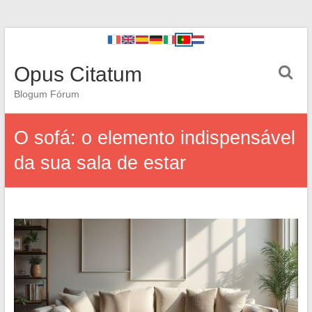
Opus Citatum
Blogum Fórum
O sofá: o elemento indispensável
da sua sala de estar