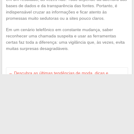
bases de dados e da transparência das fontes. Portanto, é
indispensável cruzar as informações e ficar atento às
promessas muito sedutoras ou a sites pouco claros.
Em um cenário telefônico em constante mudança, saber
reconhecer uma chamada suspeita e usar as ferramentas
certas faz toda a diferença: uma vigilância que, às vezes, evita
muitas surpresas desagradáveis.
←
Descubra as últimas tendências de moda, dicas e
inspirações para um estilo moderno
Estratégias de marketing essenciais para impulsionar seu
negócio em 2024
→
Search