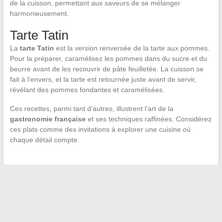
de la cuisson, permettant aux saveurs de se mélanger
harmonieusement.
Tarte Tatin
La
tarte Tatin
est la version renversée de la tarte aux pommes.
Pour la préparer, caramélisez les pommes dans du sucre et du
beurre avant de les recouvrir de pâte feuilletée. La cuisson se
fait à l’envers, et la tarte est retournée juste avant de servir,
révélant des pommes fondantes et caramélisées.
Ces recettes, parmi tant d’autres, illustrent l’art de la
gastronomie française
et ses techniques raffinées. Considérez
ces plats comme des invitations à explorer une cuisine où
chaque détail compte.
←
Trimaran vs Catamaran : Quelles différences entre ces
voiliers à plusieurs coques ?
Comment trouver le style capillaire qui vous ressemble après
60 ans : des idées pour s’épanouir
→