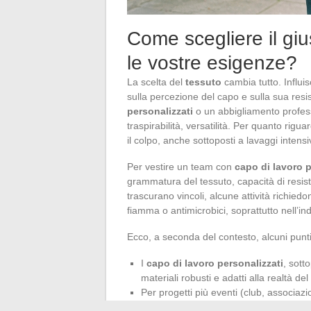
Come scegliere il giu
le vostre esigenze?
La scelta del
tessuto
cambia tutto. Influi
sulla percezione del capo e sulla sua resis
personalizzati
o un abbigliamento profess
traspirabilità, versatilità. Per quanto rigua
il colpo, anche sottoposti a lavaggi intens
Per vestire un team con
capo di lavoro p
grammatura del tessuto, capacità di resister
trascurano vincoli, alcune attività richiedon
fiamma o antimicrobici, soprattutto nell’indu
Ecco, a seconda del contesto, alcuni punt
I
capo di lavoro personalizzati
, sott
materiali robusti e adatti alla realtà de
Per progetti più eventi (club, associazi
unisce facilità di indossabilità e contro