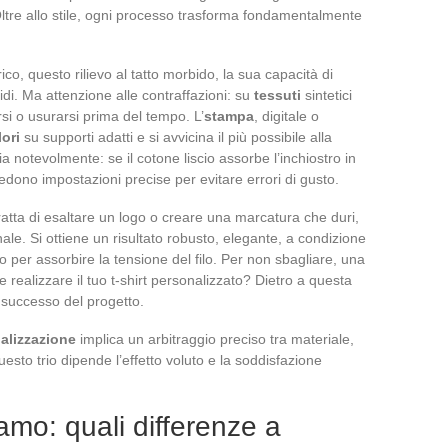
Oltre allo stile, ogni processo trasforma fondamentalmente
rico, questo rilievo al tatto morbido, la sua capacità di
di. Ma attenzione alle contraffazioni: su
tessuti
sintetici
si o usurarsi prima del tempo. L’
stampa
, digitale o
lori
su supporti adatti e si avvicina il più possibile alla
ria notevolmente: se il cotone liscio assorbe l’inchiostro in
iedono impostazioni precise per evitare errori di gusto.
ratta di esaltare un logo o creare una marcatura che duri,
ale. Si ottiene un risultato robusto, elegante, a condizione
 per assorbire la tensione del filo. Per non sbagliare, una
ealizzare il tuo t-shirt personalizzato? Dietro a questa
l successo del progetto.
alizzazione
implica un arbitraggio preciso tra materiale,
uesto trio dipende l’effetto voluto e la soddisfazione
amo: quali differenze a