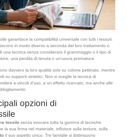
e garantisce la compatibilità universale con tutti i tessuti.
agiscono in modo diverso a seconda del loro trattamento o
di una tecnica senza considerare il grammaggio o il tipo di
olore, una perdita di tenuta o un’usura prematura.
mono davvero la loro qualità solo su cotone pettinato, mentre
ti su supporti sintetici. Non si sceglie la tecnica di
dere a vincoli d’uso, a un effetto ricercato, ma anche alle
abbigliamento.
pali opzioni di
sile
ne tessile
senza evocare tutta la gamma di tecniche
 la sua firma nel materiale, influisce sulla texture, sulla
to
il suo aspetto unico. Tre famiglie si distinguono