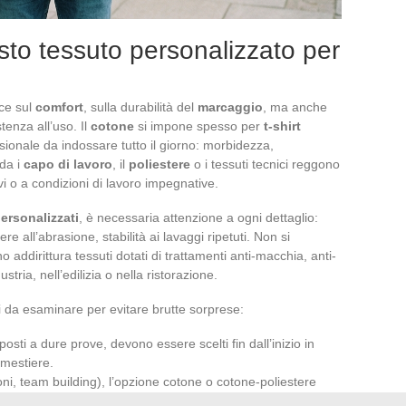
sto tessuto personalizzato per
sce sul
comfort
, sulla durabilità del
marcaggio
, ma anche
tenza all’uso. Il
cotone
si impone spesso per
t-shirt
ionale da indossare tutto il giorno: morbidezza,
rda i
capo di lavoro
, il
poliestere
o i tessuti tecnici reggono
ivi o a condizioni di lavoro impegnative.
ersonalizzati
, è necessaria attenzione a ogni dettaglio:
e all’abrasione, stabilità ai lavaggi ripetuti. Non si
o addirittura tessuti dotati di trattamenti anti-macchia, anti-
stria, nell’edilizia o nella ristorazione.
i da esaminare per evitare brutte sorprese:
oposti a dure prove, devono essere scelti fin dall’inizio in
l mestiere.
oni, team building), l’opzione cotone o cotone-poliestere
llo del budget.