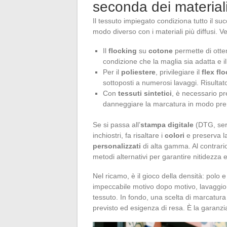
seconda dei material
Il tessuto impiegato condiziona tutto il su
modo diverso con i materiali più diffusi. V
Il
flocking
su
cotone
permette di otte
condizione che la maglia sia adatta e i
Per il
poliestere
, privilegiare il
flex fl
sottoposti a numerosi lavaggi. Risultat
Con
tessuti sintetici
, è necessario pr
danneggiare la marcatura in modo pr
Se si passa all’
stampa digitale
(DTG, seri
inchiostri, fa risaltare i
colori
e preserva la
personalizzati
di alta gamma. Al contrario,
metodi alternativi per garantire nitidezza e
Nel ricamo, è il gioco della densità: polo
impeccabile motivo dopo motivo, lavaggio d
tessuto. In fondo, una scelta di marcatura
previsto ed esigenza di resa. È la garanzia 