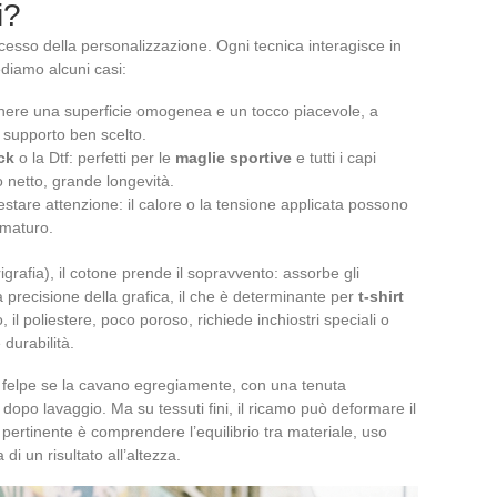
i?
ccesso della personalizzazione. Ogni tecnica interagisce in
ediamo alcuni casi:
nere una superficie omogenea e un tocco piacevole, a
l supporto ben scelto.
ock
o la Dtf: perfetti per le
maglie sportive
e tutti i capi
o netto, grande longevità.
estare attenzione: il calore o la tensione applicata possono
ematuro.
grafia), il cotone prende il sopravvento: assorbe gli
 precisione della grafica, il che è determinante per
t-shirt
 il poliestere, poco poroso, richiede inchiostri speciali o
 durabilità.
 e felpe se la cavano egregiamente, con una tenuta
opo lavaggio. Ma su tessuti fini, il ricamo può deformare il
 pertinente è comprendere l’equilibrio tra materiale, uso
di un risultato all’altezza.