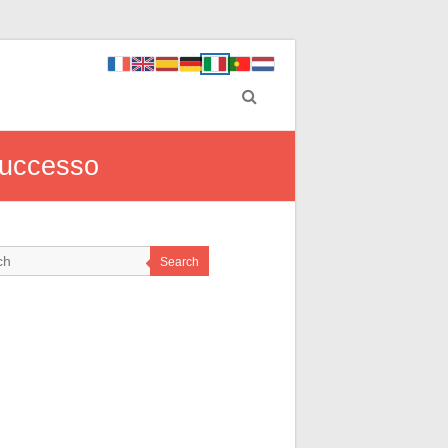
 successo
Search