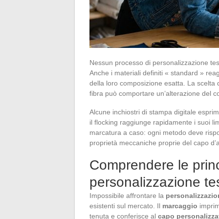
Nessun processo di personalizzazione tessil
Anche i materiali definiti « standard » re
della loro composizione esatta. La scelta 
fibra può comportare un’alterazione del c
Alcune inchiostri di stampa digitale espri
il flocking raggiunge rapidamente i suoi limi
marcatura a caso: ogni metodo deve rispon
proprietà meccaniche proprie del capo d’
Comprendere le princi
personalizzazione tes
Impossibile affrontare la
personalizzazio
esistenti sul mercato. Il
marcaggio
imprime
tenuta e conferisce al
capo personalizza