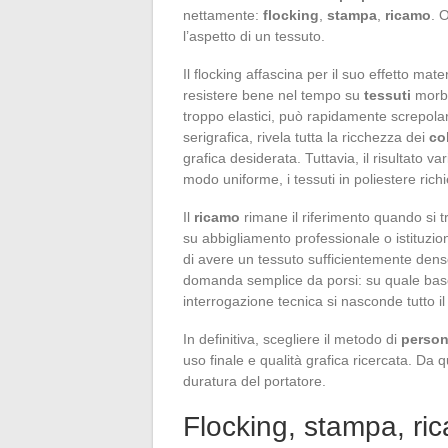
nettamente:
flocking
,
stampa
,
ricamo
. 
l’aspetto di un tessuto.
Il flocking affascina per il suo effetto mate
resistere bene nel tempo su
tessuti
morbi
troppo elastici, può rapidamente screpolar
serigrafica, rivela tutta la ricchezza dei
co
grafica desiderata. Tuttavia, il risultato va
modo uniforme, i tessuti in poliestere rich
Il
ricamo
rimane il riferimento quando si t
su abbigliamento professionale o istituzion
di avere un tessuto sufficientemente denso
domanda semplice da porsi: su quale base r
interrogazione tecnica si nasconde tutto i
In definitiva, scegliere il metodo di
person
uso finale e qualità grafica ricercata. Da q
duratura del portatore.
Flocking, stampa, ric