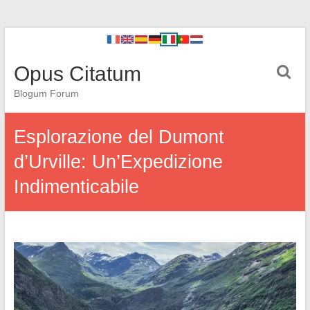
Opus Citatum
Blogum Forum
Esplorazione del Dumont
d’Urville: Un’Expedizione
Indimenticabile