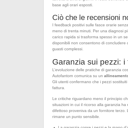
base agli orari esposti.
Ciò che le recensioni 
I feedback positivi sulle fasce orarie sen
meno di trenta minuti. Per una diagnosi p
carico rapida si trasforma spesso in un s
disponibili non consentono di concludere 
guasti complessi.
Garanzia sui pezzi: i
L’evoluzione delle pratiche di garanzia co
Autofantom comunica su un
allineamento
Gli utenti confermano che i pezzi sostituiti
fattura.
Le critiche riguardano meno il principio ch
situazioni in cui il ricorso alla garanzia h
difettoso proveniva da un fornitore terzo. 
rimane un punto sensibile.
La garanzia copre i pezzi e la mano d’