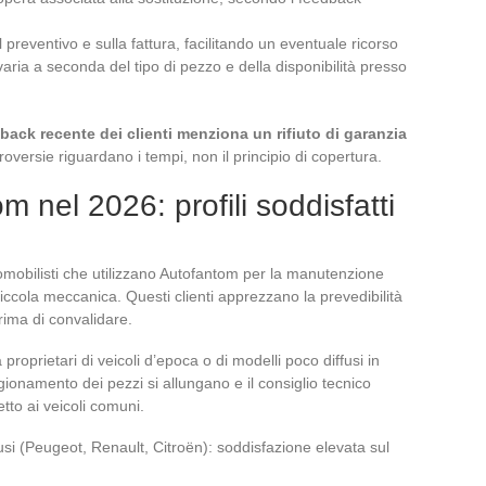
ul preventivo e sulla fattura, facilitando un eventuale ricorso
varia a seconda del tipo di pezzo e della disponibilità presso
ack recente dei clienti menziona un rifiuto di garanzia
roversie riguardano i tempi, non il principio di copertura.
 nel 2026: profili soddisfatti
omobilisti che utilizzano Autofantom per la manutenzione
piccola meccanica. Questi clienti apprezzano la prevedibilità
prima di convalidare.
roprietari di veicoli d’epoca o di modelli poco diffusi in
igionamento dei pezzi si allungano e il consiglio tecnico
tto ai veicoli comuni.
usi (Peugeot, Renault, Citroën): soddisfazione elevata sul