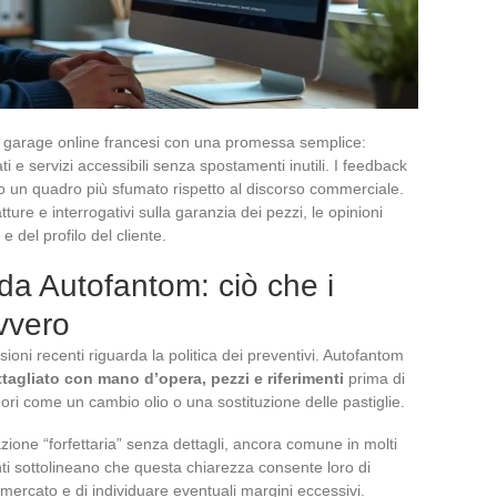
i garage online francesi con una promessa semplice:
ti e servizi accessibili senza spostamenti inutili. I feedback
o un quadro più sfumato rispetto al discorso commerciale.
ture e interrogativi sulla garanzia dei pezzi, le opinioni
 del profilo del cliente.
 da Autofantom: ciò che i
avvero
sioni recenti riguarda la politica dei preventivi. Autofantom
tagliato con mano d’opera, pezzi e riferimenti
prima di
nori come un cambio olio o una sostituzione delle pastiglie.
azione “forfettaria” senza dettagli, ancora comune in molti
enti sottolineano che questa chiarezza consente loro di
i mercato e di individuare eventuali margini eccessivi.