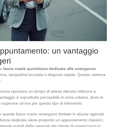
appuntamento: un vantaggio
geri
to
fasce orarie quotidiane dedicate alle emergenze
arica, lampadina bruciata o diagnosi rapida. Questo sistema
.
rarie riportano un tempo di attesa ritenuto inferiore a
 vantaggio è soprattutto percepibile in zona urbana, dove le
no superare un’ora per questo tipo di intervento.
e queste fasce orarie rimangono limitate in alcune agenzie.
la fascia dedicata viene proposto un appuntamento classico,
 dipende quindi dalla capacità del cliente di organizzarsi in