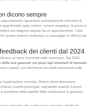
non dicono sempre
za appuntamento riguardano principalmente interventi di
iù approfondita (spia motore, rumore sospetto), la presa in
emplice pre-diagnosi seguito da un appuntamento. I dati
che questo sistema sostituisca un passaggio in officina per
 feedback dei clienti dal 2024
stituisce un tema ricorrente nelle recensioni. Dal 2024,
 delle sue garanzie sui pezzi agli standard di mercato
.
 sono coperti, con riferimenti tracciabili menzionati sulla
e l’applicazione concreta. Diversi clienti descrivono
a richiesto scambi prolungati, soprattutto quando il pezzo
La questione della rapidità della sostituzione in garanzia
opera associata alla sostituzione, secondo i feedback