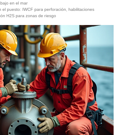
abajo en el mar
 el puesto: IWCF para perforación, habilitaciones
ción H2S para zonas de riesgo