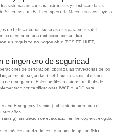
los sistemas mecánicos, hidráulicos y eléctricos de las
de Sistemas o un BUT en Ingeniería Mecánica constituye la
ujos de hidrocarburos, supervisa los parámetros del
estos comparten una restricción común:
las
 son un requisito no negociable
(BOSIET, HUET,
n e ingeniero de seguridad
peraciones de perforación, optimiza las trayectorias de los
l ingeniero de seguridad (HSE) audita las instalaciones,
es de emergencia. Estos perfiles requieren un título de
mplementado por certificaciones IWCF o IADC para
on and Emergency Training): obligatorio para todo el
cuatro años
aining): simulación de evacuación en helicóptero, exigida
s
r un médico autorizado, con pruebas de aptitud física