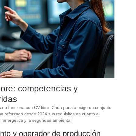
shore: competencias y
ridas
s no funciona con CV libre. Cada puesto exige un conjunto
o ha reforzado desde 2024 sus requisitos en cuanto a
n energética y la seguridad ambiental.
nto y operador de producción