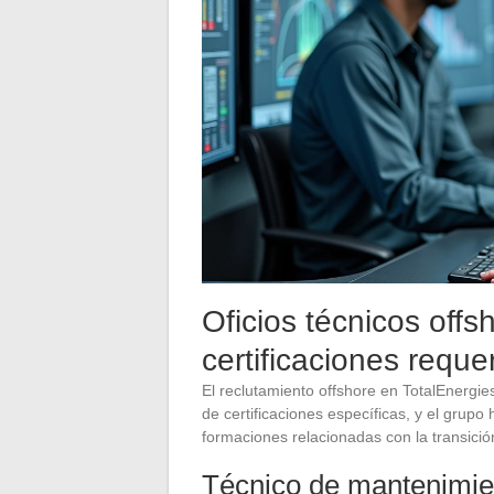
Oficios técnicos off
certificaciones reque
El reclutamiento offshore en TotalEnergie
de certificaciones específicas, y el grup
formaciones relacionadas con la transició
Técnico de mantenimie