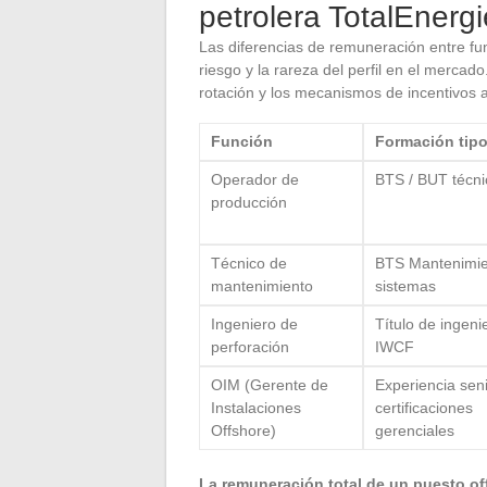
petrolera TotalEnerg
Las diferencias de remuneración entre func
riesgo y la rareza del perfil en el mercad
rotación y los mecanismos de incentivos a
Función
Formación tip
Operador de
BTS / BUT técni
producción
Técnico de
BTS Mantenimie
mantenimiento
sistemas
Ingeniero de
Título de ingeni
perforación
IWCF
OIM (Gerente de
Experiencia sen
Instalaciones
certificaciones
Offshore)
gerenciales
La remuneración total de un puesto of