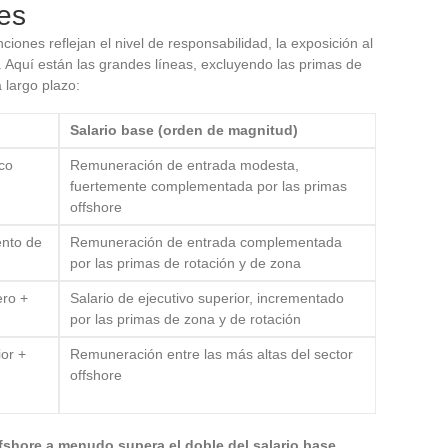
ies
iones reflejan el nivel de responsabilidad, la exposición al
o. Aquí están las grandes líneas, excluyendo las primas de
 largo plazo:
o
Salario base (orden de magnitud)
co
Remuneración de entrada modesta,
fuertemente complementada por las primas
offshore
nto de
Remuneración de entrada complementada
por las primas de rotación y de zona
ero +
Salario de ejecutivo superior, incrementado
por las primas de zona y de rotación
ior +
Remuneración entre las más altas del sector
offshore
fshore a menudo supera el doble del salario base