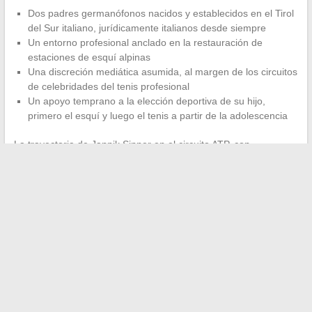
Dos padres germanófonos nacidos y establecidos en el Tirol
del Sur italiano, jurídicamente italianos desde siempre
Un entorno profesional anclado en la restauración de
estaciones de esquí alpinas
Una discreción mediática asumida, al margen de los circuitos
de celebridades del tenis profesional
Un apoyo temprano a la elección deportiva de su hijo,
primero el esquí y luego el tenis a partir de la adolescencia
La trayectoria de Jannik Sinner en el circuito ATP, con
resultados en Masters y finales de temporada, prolonga esta
trayectoria singular.
Detrás del número uno mundial se
encuentra una familia tirolesa ordinaria
, cuya particularidad
es pertenecer a una minoría lingüística dentro de Italia.
La próxima vez que Sinner sirva en la cancha central de Roland
Garros o dispute una final de Masters, su nombre resonará
como el de un campeón italiano. Sus padres, por su parte,
probablemente seguirán comentando el partido en alemán.