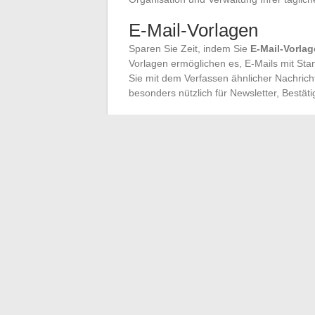
E-Mail-Vorlagen
Sparen Sie Zeit, indem Sie
E-Mail-Vorla
Vorlagen ermöglichen es, E-Mails mit Sta
Sie mit dem Verfassen ähnlicher Nachricht
besonders nützlich für Newsletter, Bestä
Um die
Zwei-Faktor-Authentifizieru
Ihres Kontos.
Verwenden Sie Passwortmanager, um
Seien Sie wachsam gegenüber verdächt
Verwenden Sie den
Kalender
, um Ihr
Nutzen Sie die
E-Mail-Vorlagen
, um h
Diese Tools und Funktionen von
Outlook
gleichzeitig die Sicherheit Ihrer E-Mail zu
←
Die beliebtesten Alternativen zu ausg