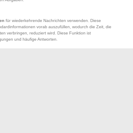
gen
für wiederkehrende Nachrichten verwenden. Diese
ndardinformationen vorab auszufüllen, wodurch die Zeit, die
en verbringen, reduziert wird. Diese Funktion ist
tigungen und häufige Antworten.
ng
zu aktivieren, gehen Sie zu den Sicherheitseinstellungen
starke Passwörter
zu generieren und zu speichern.
igen E-Mails, um Phishing-Angriffe zu vermeiden.
e Termine und Aufgaben zu synchronisieren.
äufige Antworten zu automatisieren.
sind darauf ausgelegt, Ihnen Zeit zu sparen und
 erhöhen.
efallenen Torrent-Seiten