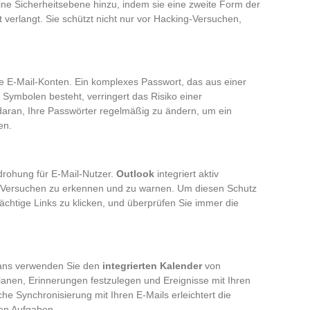
ine Sicherheitsebene hinzu, indem sie eine zweite Form der
verlangt. Sie schützt nicht nur vor Hacking-Versuchen,
re E-Mail-Konten. Ein komplexes Passwort, das aus einer
Symbolen besteht, verringert das Risiko einer
daran, Ihre Passwörter regelmäßig zu ändern, um ein
en.
drohung für E-Mail-Nutzer.
Outlook
integriert aktiv
-Versuchen zu erkennen und zu warnen. Um diesen Schutz
ächtige Links zu klicken, und überprüfen Sie immer die
plans verwenden Sie den
integrierten Kalender
von
planen, Erinnerungen festzulegen und Ereignisse mit Ihren
he Synchronisierung mit Ihren E-Mails erleichtert die
hen Aufgaben.