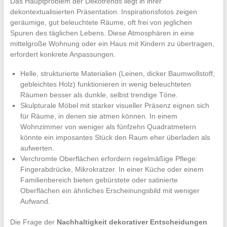
Das Hauptproblem der Dekotrends liegt in ihrer
dekontextualisierten Präsentation. Inspirationsfotos zeigen
geräumige, gut beleuchtete Räume, oft frei von jeglichen
Spuren des täglichen Lebens. Diese Atmosphären in eine
mittelgroße Wohnung oder ein Haus mit Kindern zu übertragen,
erfordert konkrete Anpassungen.
Helle, strukturierte Materialien (Leinen, dicker Baumwollstoff,
gebleichtes Holz) funktionieren in wenig beleuchteten
Räumen besser als dunkle, selbst trendige Töne.
Skulpturale Möbel mit starker visueller Präsenz eignen sich
für Räume, in denen sie atmen können. In einem
Wohnzimmer von weniger als fünfzehn Quadratmetern
könnte ein imposantes Stück den Raum eher überladen als
aufwerten.
Verchromte Oberflächen erfordern regelmäßige Pflege:
Fingerabdrücke, Mikrokratzer. In einer Küche oder einem
Familienbereich bieten gebürstete oder satinierte
Oberflächen ein ähnliches Erscheinungsbild mit weniger
Aufwand.
Die Frage der
Nachhaltigkeit dekorativer Entscheidungen