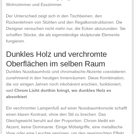
Wohnzimmer und Esszimmer.
Der Unterschied zeigt sich in den Tischbeinen, den
Rückenlehnen von Stühlen und den Regalkonstruktionen. Die
Designer versuchen nicht mehr nur, die Ecken abzurunden: Sie
schaffen Stücke, die als eigenständige skulpturale Elemente
fungieren.
Dunkles Holz und verchromte
Oberflächen im selben Raum
Dunkles Nussbaumholz und chromatische Akzente coexistieren
zunehmend in den heutigen Innenräumen. Diese Kombination,
die vor einigen Jahren noch inkohärent erschien, funktioniert,
weil
Chrom Licht dorthin bringt, wo dunkles Holz es
absorbiert
.
Ein verchromter Lampenfuß auf einer Nussbaumkonsole schafft
einen klaren Kontrast, ohne den Stil zu brechen. Das
Gleichgewicht beruht auf der Proportion: Chrom bleibt ein
Akzent, keine Dominante. Einige Möbelgriffe, eine metallische
Vase oder eine Leuchte genügen, um den gewünschten Effekt