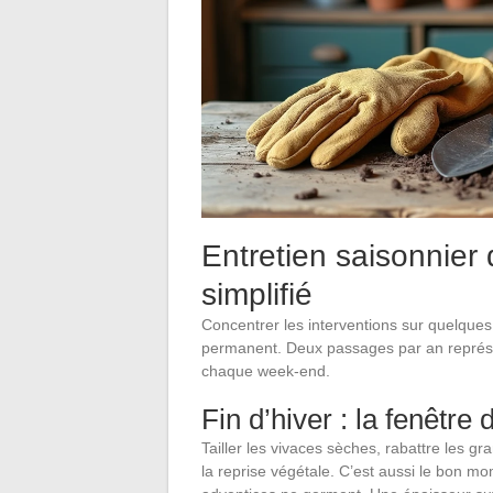
Entretien saisonnier 
simplifié
Concentrer les interventions sur quelques
permanent. Deux passages par an représe
chaque week-end.
Fin d’hiver : la fenêtre d
Tailler les vivaces sèches, rabattre les g
la reprise végétale. C’est aussi le bon 