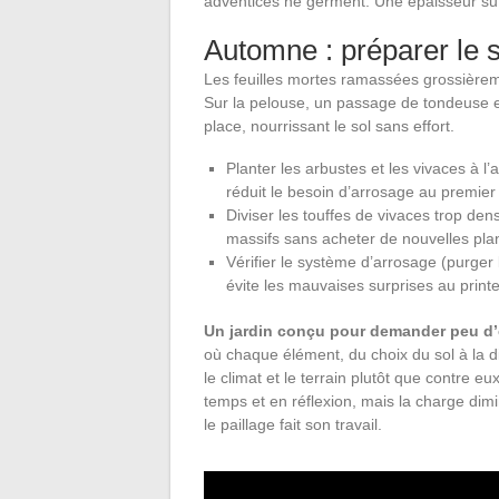
adventices ne germent. Une épaisseur suff
Automne : préparer le s
Les feuilles mortes ramassées grossièremen
Sur la pelouse, un passage de tondeuse e
place, nourrissant le sol sans effort.
Planter les arbustes et les vivaces à l’
réduit le besoin d’arrosage au premier 
Diviser les touffes de vivaces trop den
massifs sans acheter de nouvelles pla
Vérifier le système d’arrosage (purger
évite les mauvaises surprises au print
Un jardin conçu pour demander peu d’e
où chaque élément, du choix du sol à la di
le climat et le terrain plutôt que contre
temps et en réflexion, mais la charge dim
le paillage fait son travail.