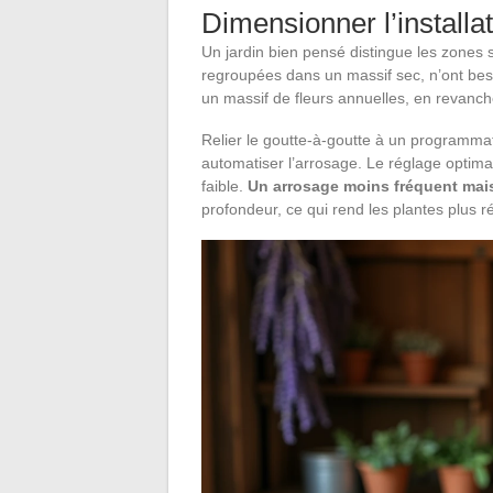
Dimensionner l’installa
Un jardin bien pensé distingue les zones 
regroupées dans un massif sec, n’ont bes
un massif de fleurs annuelles, en revanc
Relier le goutte-à-goutte à un programmate
automatiser l’arrosage. Le réglage optimal
faible.
Un arrosage moins fréquent mai
profondeur, ce qui rend les plantes plus r