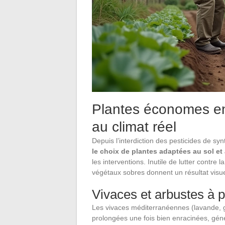
Plantes économes en
au climat réel
Depuis l’interdiction des pesticides de s
le choix de plantes adaptées au sol et 
les interventions. Inutile de lutter contre
végétaux sobres donnent un résultat visu
Vivaces et arbustes à pr
Les vivaces méditerranéennes (lavande, g
prolongées une fois bien enracinées, gé