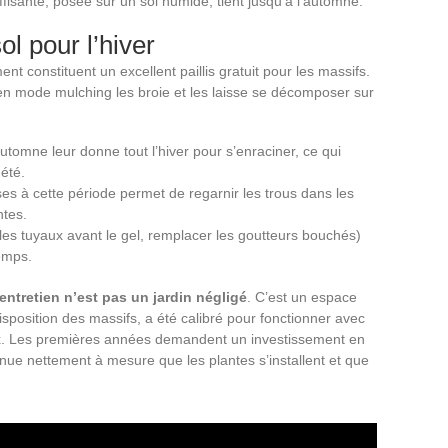
isante, posée sur un sol humide, tient jusqu’à l’automne.
ol pour l’hiver
t constituent un excellent paillis gratuit pour les massifs.
n mode mulching les broie et les laisse se décomposer sur
automne leur donne tout l’hiver pour s’enraciner, ce qui
été.
ses à cette période permet de regarnir les trous dans les
ntes.
 les tuyaux avant le gel, remplacer les goutteurs bouchés)
emps.
ntretien n’est pas un jardin négligé
. C’est un espace
sposition des massifs, a été calibré pour fonctionner avec
 eux. Les premières années demandent un investissement en
inue nettement à mesure que les plantes s’installent et que