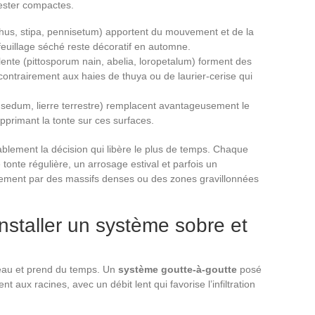
 rester compactes.
us, stipa, pennisetum) apportent du mouvement et de la
 feuillage séché reste décoratif en automne.
lente (pittosporum nain, abelia, loropetalum) forment des
 contrairement aux haies de thuya ou de laurier-cerise qui
, sedum, lierre terrestre) remplacent avantageusement le
pprimant la tonte sur ces surfaces.
blement la décision qui libère le plus de temps. Chaque
onte régulière, un arrosage estival et parfois un
llement par des massifs denses ou des zones gravillonnées
installer un système sobre et
’eau et prend du temps. Un
système goutte-à-goutte
posé
t aux racines, avec un débit lent qui favorise l’infiltration