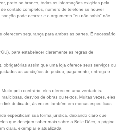
ecer, preto no branco, todas as informações exigidas pela
s de contato completos, número de telefone se houver
a sanção pode ocorrer e o argumento “eu não sabia” não
te oferecem segurança para ambas as partes. É necessário
GU), para estabelecer claramente as regras de
 obrigatórias assim que uma loja oferece seus serviços ou
guidades as condições de pedido, pagamento, entrega e
Muito pelo contrário: eles oferecem uma verdadeira
maliciosas, desvios de obras ou textos. Muitas vezes, eles
m link dedicado, às vezes também em menus específicos.
inda especificam sua forma jurídica, deixando claro que
ueles que desejam saber mais sobre a Belle Déco, a página
 clara, exemplar e atualizada.