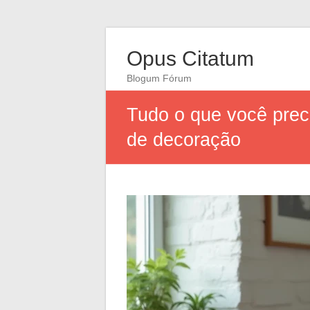
Opus Citatum
Blogum Fórum
Tudo o que você preci
de decoração