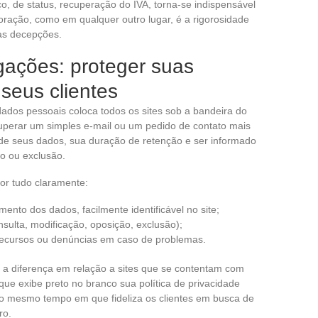
 de status, recuperação do IVA, torna-se indispensável
oração, como em qualquer outro lugar, é a rigorosidade
tas decepções.
gações: proteger suas
 seus clientes
dados pessoais coloca todos os sites sob a bandeira do
uperar um simples e-mail ou um pedido de contato mais
 de seus dados, sua duração de retenção e ser informado
ão ou exclusão.
por tudo claramente:
mento dos dados, facilmente identificável no site;
nsulta, modificação, oposição, exclusão);
 recursos ou denúncias em caso de problemas.
 a diferença em relação a sites que se contentam com
ue exibe preto no branco sua política de privacidade
 ao mesmo tempo em que fideliza os clientes em busca de
ro.