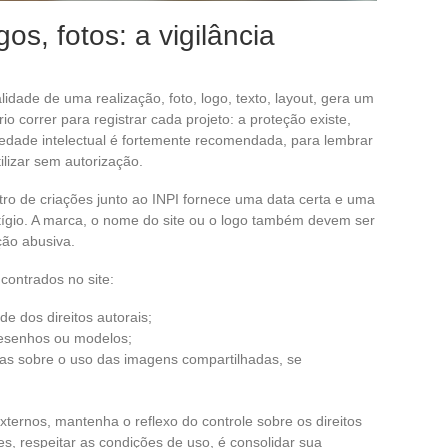
os, fotos: a vigilância
alidade de uma realização, foto, logo, texto, layout, gera um
io correr para registrar cada projeto: a proteção existe,
dade intelectual é fortemente recomendada, para lembrar
ilizar sem autorização.
stro de criações junto ao INPI fornece uma data certa e uma
tígio. A marca, o nome do site ou o logo também devem ser
ção abusiva.
contrados no site:
e dos direitos autorais;
desenhos ou modelos;
gras sobre o uso das imagens compartilhadas, se
xternos, mantenha o reflexo do controle sobre os direitos
tes, respeitar as condições de uso, é consolidar sua