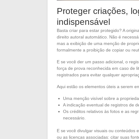
Proteger criações, log
indispensável
Basta criar para estar protegido? A origin
direito autoral automático. Não é necessár
mas a exibição de uma menção de proprie
formalmente a proibição de copiar ou reut
E se você der um passo adicional, o regi
força de prova reconhecida em caso de li
registrados para evitar qualquer apropria
Aqui estão os elementos úteis a serem en
Uma menção visível sobre a propriedad
A indicação eventual de registros de 
Os créditos relativos às fotos e as re
necessário.
E se você divulgar visuais ou conteúdos e
ou as licenças associadas: citar suas fon