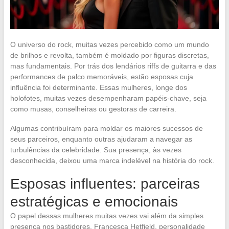
O universo do rock, muitas vezes percebido como um mundo
de brilhos e revolta, também é moldado por figuras discretas,
mas fundamentais. Por trás dos lendários riffs de guitarra e das
performances de palco memoráveis, estão esposas cuja
influência foi determinante. Essas mulheres, longe dos
holofotes, muitas vezes desempenharam papéis-chave, seja
como musas, conselheiras ou gestoras de carreira.
Algumas contribuíram para moldar os maiores sucessos de
seus parceiros, enquanto outras ajudaram a navegar as
turbulências da celebridade. Sua presença, às vezes
desconhecida, deixou uma marca indelével na história do rock.
Esposas influentes: parceiras
estratégicas e emocionais
O papel dessas mulheres muitas vezes vai além da simples
presença nos bastidores. Francesca Hetfield, personalidade