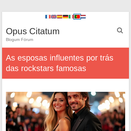
Opus Citatum
Blogum Fórum
As esposas influentes por trás
das rockstars famosas