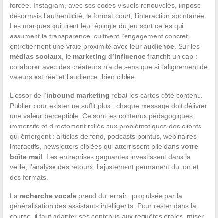
forcée. Instagram, avec ses codes visuels renouvelés, impose
désormais l’authenticité, le format court, l’interaction spontanée.
Les marques qui tirent leur épingle du jeu sont celles qui
assument la transparence, cultivent l’engagement concret,
entretiennent une vraie proximité avec leur
audience
. Sur les
médias sociaux
, le
marketing d’influence
franchit un cap :
collaborer avec des créateurs n’a de sens que si l’alignement de
valeurs est réel et l’audience, bien ciblée.
L’essor de l’
inbound marketing
rebat les cartes côté contenu.
Publier pour exister ne suffit plus : chaque message doit délivrer
une valeur perceptible. Ce sont les contenus pédagogiques,
immersifs et directement reliés aux problématiques des clients
qui émergent : articles de fond, podcasts pointus, webinaires
interactifs, newsletters ciblées qui atterrissent pile dans
votre
boîte mail
. Les entreprises gagnantes investissent dans la
veille, l’analyse des retours, l’ajustement permanent du ton et
des formats.
La
recherche vocale
prend du terrain, propulsée par la
généralisation des assistants intelligents. Pour rester dans la
course, il faut adapter ses contenus aux requêtes orales, miser