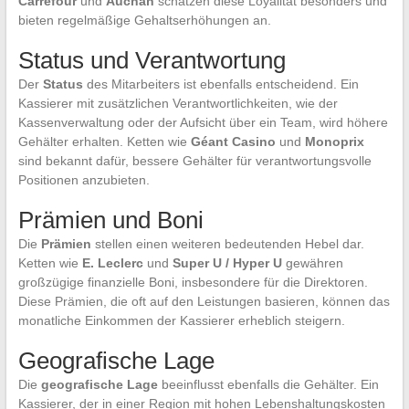
Carrefour
und
Auchan
schätzen diese Loyalität besonders und
bieten regelmäßige Gehaltserhöhungen an.
Status und Verantwortung
Der
Status
des Mitarbeiters ist ebenfalls entscheidend. Ein
Kassierer mit zusätzlichen Verantwortlichkeiten, wie der
Kassenverwaltung oder der Aufsicht über ein Team, wird höhere
Gehälter erhalten. Ketten wie
Géant Casino
und
Monoprix
sind bekannt dafür, bessere Gehälter für verantwortungsvolle
Positionen anzubieten.
Prämien und Boni
Die
Prämien
stellen einen weiteren bedeutenden Hebel dar.
Ketten wie
E. Leclerc
und
Super U / Hyper U
gewähren
großzügige finanzielle Boni, insbesondere für die Direktoren.
Diese Prämien, die oft auf den Leistungen basieren, können das
monatliche Einkommen der Kassierer erheblich steigern.
Geografische Lage
Die
geografische Lage
beeinflusst ebenfalls die Gehälter. Ein
Kassierer, der in einer Region mit hohen Lebenshaltungskosten